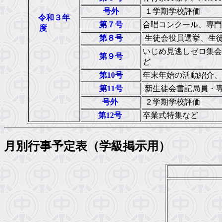
号外
１学期学校評価
令和３年
第７号
合唱コンクール、専門
度
第８号
生徒会役員選挙、生
いじめ見逃しゼロ集会
第９号
ど
第10号
年末年始の活動紹介、
第11号
新生徒会書記局員・
号外
２学期学校評価
第12号
卒業式特集など
月別行事予定表（学級掲示用）