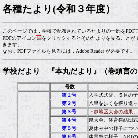
各種たより(令和３年度）
このページでは，学校で配布されているたよりの一部をPDF
PDFのアイコン
をクリックするとそのたよりを見ることが
きます。
なお，PDFファイルを見るには，Adobe Reader が必要です。
学校だより 『本丸だより』（巻頭言
号数
第１号
入学式式辞、５月の予
第２号
八里を歩くを振り返っ
第３号
下越地区大会の結果、
第４号
県大会、体育祭結団式
第５号
夏休み中の様子につ
第６号
体育祭の様子、NRT